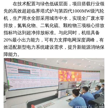
在技术配置与绿色低碳层面，项目搭载行业领
先的高效超超临界塔式炉与第四代1000MW级汽轮
机，生产用水全部采用城市中水，实现全厂废水零
排放，氮氧化物、二氧化硫、颗粒物三项核心排放
指标均达到超净排放标准。与此同时，机组具备
20%最小出力能力，可有力支撑电网深度调峰，有
效适配新型电力系统建设需求，提升新能源消纳保
障能力。