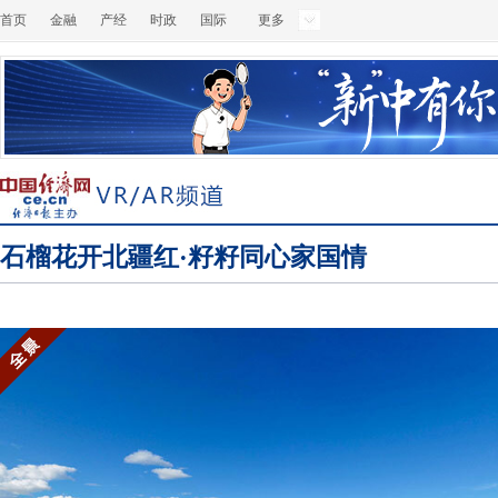
首页
金融
产经
时政
国际
更多
石榴花开北疆红·籽籽同心家国情